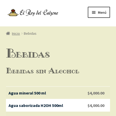
Ir
Ir
Menú
a
a
la
la
Menu
navegación
página
Inicio
Bebidas
Entradas
Bebidas
Pastas e Sugerencias
Vitella e Pollo
Bebidas sin Alcohol
Calzone e Pizza
Agua mineral 500 ml
$
4,000.00
Postres
Agua saborizada H2OH 500ml
$
4,000.00
Bebidas