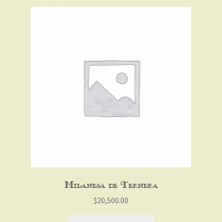
Milanesa de Ternera
$
20,500.00