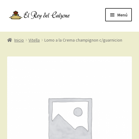
Ir
Ir
Menú
a
a
la
la
Menu
navegación
página
Inicio
Vitella
Lomo a la Crema champignon c/guarnicion
Entradas
Pastas e Sugerencias
Vitella e Pollo
Calzone e Pizza
Postres
Bebidas