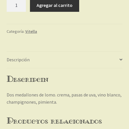
Lomo
Agregar al carrito
a
la
Crema
champignon
Categoría:
Vitella
c/guarnicion
cantidad
Descripción
Descripción
Dos medallones de lomo. crema, pasas de uva, vino blanco,
champignones, pimienta.
Productos relacionados