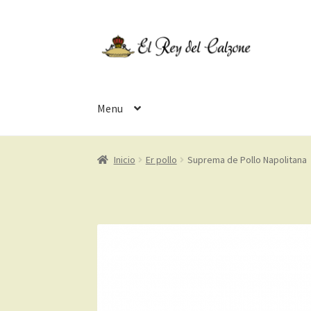
Ir
Ir
a
a
la
la
navegación
página
Menu
Inicio
Er pollo
Suprema de Pollo Napolitana